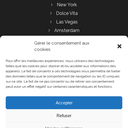
New York
Dolce Vita
Las Vegas
Amsterdam
Le Balcon
Gérer le consentement aux
Nouveau Rustique (PMR)
cookies
Pour offrir les meilleures expériences, nous utilisons des technologies
Retrouvez d'autres informations sur notre page
telles que les cookies pour stocker et/ou accéder aux informations des
Booking.com
appareils. Le fait de consentir à ces technologies nous permettra de traiter
des données telles que le comportement de navigation ou les ID uniques
Gîte de L'aumondière L'aumondière
sur ce site. Le fait de ne pas consentir ou de retirer son consentement
14110 Condé sur Noireau
peut avoir un effet négatif sur certaines caractéristiques et fonctions.
+ 33 6 66 47 83 33
+33 6 20 01 26 58 gite.laumondiere@gmail.com
Accepter
Refuser