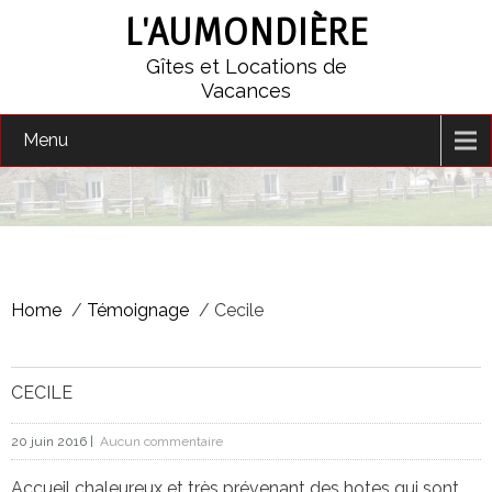
L'AUMONDIÈRE
Gîtes et Locations de
Vacances
Menu
Home
/
Témoignage
/
Cecile
CECILE
20 juin 2016
|
Aucun commentaire
Accueil chaleureux et très prévenant des hotes qui sont