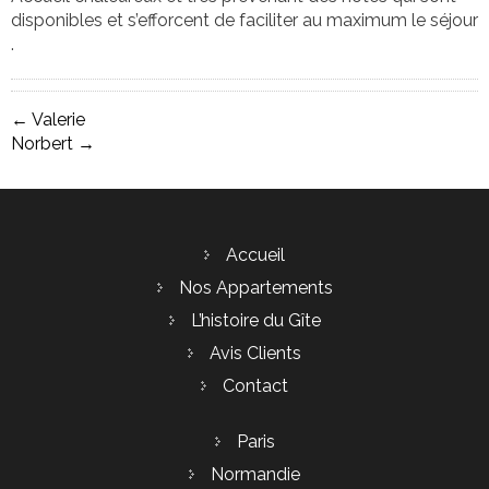
disponibles et s’efforcent de faciliter au maximum le séjour
.
POST
←
Valerie
Norbert
→
NAVIGATION
Accueil
Nos Appartements
L’histoire du Gîte
Avis Clients
Contact
Paris
Normandie